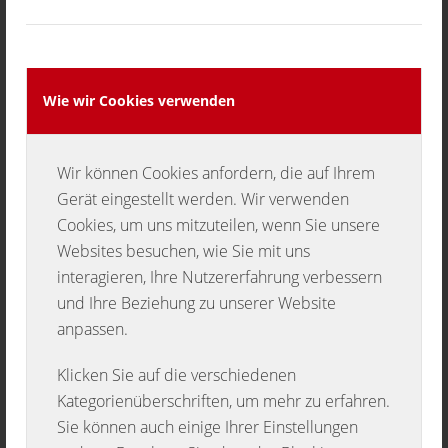
zu Gunsten der vielfältigen Jugendarbeit des
Musikvereins zu geben. Die
Bundeswehrkapelle setzt sich aus ehemaligen
Wehrdienstleistenden und Zeitsoldaten
Wie wir Cookies verwenden
zusammen. Unter der Leitung von HptFw d.
R. Robert Roth hat sich die Kapelle der
Wir können Cookies anfordern, die auf Ihrem
konzertanten Blasmusik sowie traditioneller
Gerät eingestellt werden. Wir verwenden
Militärmusik verschrieben.
Cookies, um uns mitzuteilen, wenn Sie unsere
Websites besuchen, wie Sie mit uns
interagieren, Ihre Nutzererfahrung verbessern
und Ihre Beziehung zu unserer Website
anpassen.
Klicken Sie auf die verschiedenen
Kategorienüberschriften, um mehr zu erfahren.
Sie können auch einige Ihrer Einstellungen