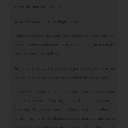
Wir Musikanten, arr. Kurt Gäble
Unser Schwabenland, arr. Siegfried Rundel
( Bitte entsprechende Noten falls notwendig mitbringen, da
es aus Urheberrechtlichen Gründen ( GEMA ) nicht erlaubt
ist Kopien bereit zu stellen )
Um für den richtigen Ansatz zu sorgen erhält jeder Musiker
der sich kurz persönlich vor Ort anmeldet ein Freigetränk.
Für weitere Stimmung an diesem Abend sorgen dieses Jahr
der Musikverein Ergenzingen und der Musikverein
Salzstetten. Da es schon fast zum Standard in jedem Festzelt
gehört, freuen sich die Musketiere besonders auf alle Gäste
die in Dirndl und Lederhosen kommen und für die richtige