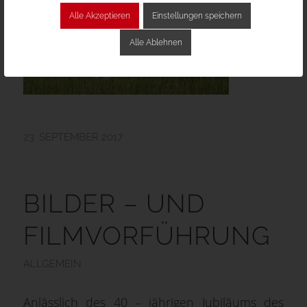
Alle Akzeptieren
Einstellungen speichern
Alle Ablehnen
23. SEPTEMBER 2017
BILDER – UND
FILMVORFÜHRUNG
ALLGEMEIN
Anlässlich des 40 – jährigen Jubiläums des