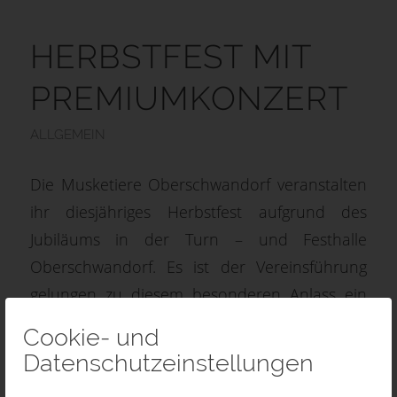
HERBSTFEST MIT
PREMIUMKONZERT
ALLGEMEIN
Die Musketiere Oberschwandorf veranstalten
ihr diesjähriges Herbstfest aufgrund des
Jubiläums in der Turn – und Festhalle
Oberschwandorf. Es ist der Vereinsführung
gelungen zu diesem besonderen Anlass ein
außergewöhnliches Premiumkonzert zu
Cookie- und
organisieren. Der Reservistenmusikzug 28 aus
Datenschutzeinstellungen
Ulm hat sich bereit erklärt, ein Benefizkonzert