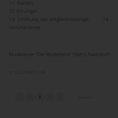
11. Wahlen
12. Ehrungen
13. Erhöhung der Mitgliederbeiträge 14.
Verschiedenes
Musikverein “Die Musketiere” Oberschwandorf
27. DEZEMBER 2016
1
2
3
4
5
Seite 3 von 5