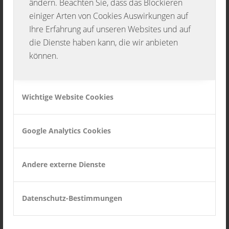
ändern. Beachten Sie, dass das Blockieren
Das Konzert findet am Samstag den 04.
einiger Arten von Cookies Auswirkungen auf
November 2017 statt. Der Erwerb von
Ihre Erfahrung auf unseren Websites und auf
Vorverkaufskarten zum Preis von 7,00€ ist bei
die Dienste haben kann, die wir anbieten
können.
der Metzgerei Gänßle und Bäckerei Broß in
Oberschwandorf sowie bei der Volksbank in
Haiterbach und allen aktiven Musikern
Wichtige Website Cookies
möglich. Karten an der Abendkasse sind für
9,00€ erhältlich.
Google Analytics Cookies
Am darauf folgenden Sonntag wird
D`Hofkapell aus Egenhausen die Besucher
Andere externe Dienste
über die Mittagszeit mit zünftiger Blasmusik
unterhalten. Der Eintritt hierzu ist frei.
Datenschutz-Bestimmungen