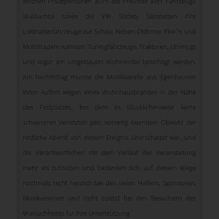
etlichen Privatpersonen auch die Freunde alter Fahrzeuge
Waldachtal sowie die VW Society Salzstetten ihre
Liebhaberfahrzeuge zur Schau. Neben Oldtimer Pkw`s und
Motorrädern konnten Tuningfahrzeuge, Traktoren, Unimogs
und sogar ein umgebautes Wohnmobil besichtigt werden.
Am Nachmittag musste die Musikkapelle aus Egenhausen
ihren Auftritt wegen eines Wohnhausbrandes in der Nähe
des Festplatzes, bei dem es Glücklicherweise keine
schwereren Verletzten gab, vorzeitig beenden. Obwohl der
restliche Abend von diesem Ereignis überschattet war, sind
die Verantwortlichen mit dem Verlauf der Veranstaltung
mehr als zufrieden und bedanken sich auf diesem Wege
nochmals recht herzlich bei den vielen Helfern, Sponsoren,
Musikvereinen und nicht zuletzt bei den Besuchern des
Waldachfestes für ihre Unterstützung.