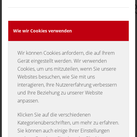
JAHRESHAUPTVE
Wie wir Cookies verwenden
Wir können Cookies anfordern, die auf Ihrem
des Musikvereins „Die Musketiere“
Gerät eingestellt werden. Wir verwenden
Oberschwandorf e.V.
Cookies, um uns mitzuteilen, wenn Sie unsere
Websites besuchen, wie Sie mit uns
interagieren, Ihre Nutzererfahrung verbessern
und Ihre Beziehung zu unserer Website
am 16.01.2016 um 20:00 Uhr
anpassen.
im Mostbesen Oberschwandorf
Klicken Sie auf die verschiedenen
Kategorienüberschriften, um mehr zu erfahren.
Sie können auch einige Ihrer Einstellungen
Am Samstag, 16. Januar 2016 findet um 20:00