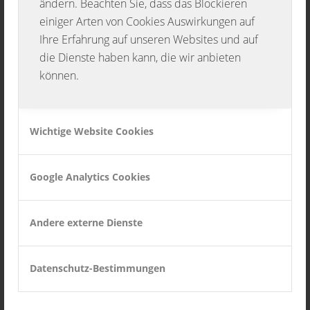
ändern. Beachten Sie, dass das Blockieren
Uhr im Mostbesen in Oberschwandorf die
einiger Arten von Cookies Auswirkungen auf
Ihre Erfahrung auf unseren Websites und auf
diesjährige Jahreshauptversammlung des
die Dienste haben kann, die wir anbieten
Musikvereins „Die Musketiere“
können.
Oberschwandorf e.V. statt. Alle Mitglieder,
Freunde und Gönner laden wir hierzu herzlich
ein.
Wichtige Website Cookies
Die Tagesordnung sieht folgende Punkte
Google Analytics Cookies
vor:
(Änderungen vorbehalten)
Andere externe Dienste
1. Begrüßung durch die Vorsitzende
2. Totenehrung
Datenschutz-Bestimmungen
3. Bericht der Vorsitzenden
4. Bericht des Schriftführers