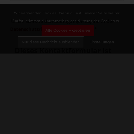
Wir verwenden Cookies. Wenn du auf unserer Seite weiter
Surfst, stimmst du automatisch der Nutzung der Cookies zu.
Ich stimme den Bedingungen zu, die in der
Datenschutzrichtlinie
dargelegt sind
*
Alle Cookies Akzeptieren
Nur diese Nachricht ausblenden
Einstellungen
Dieses Kontaktformular ist
momentan deaktiviert, da
Sie den Google reCAPTCHA-
Service noch nicht akzeptiert
haben. Dieser ist für die
Validierung des
Sendevorgangs jedoch
notwendig
1. Vorsitzende