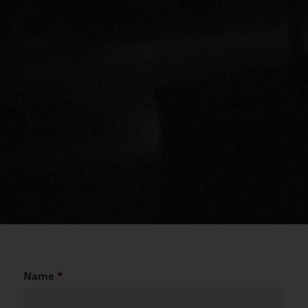
Name
*