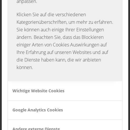
mitbringen )
anpassen.
Klicken Sie auf die verschiedenen
Kategorienüberschriften, um mehr zu erfahren.
Um für den richtigen Ansatz zu sorgen erhält
Sie können auch einige Ihrer Einstellungen
ändern. Beachten Sie, dass das Blockieren
jeder Musiker der sich kurz persönlich vor Ort
einiger Arten von Cookies Auswirkungen auf
anmeldet ein Freigetränk.
Ihre Erfahrung auf unseren Websites und auf
die Dienste haben kann, die wir anbieten
Für weitere Stimmung an diesem Abend
können.
sorgen dieses Jahr die Stadtkapelle
Haiterbach und der Musikverein
Wiesenstetten. Da es schon fast zum
Wichtige Website Cookies
Standard in jedem Festzelt gehört, freuen sich
die Musketiere besonders auf alle Gäste die in
Google Analytics Cookies
Dirndl und Lederhosen kommen.
Andere externe Dienste