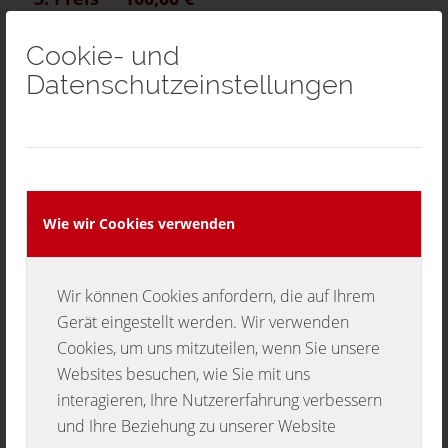
Mitmachen lohnt sich also !
Cookie- und
Datenschutzeinstellungen
Gespielt werden um 20:00 Uhr die
nachfolgende Stücke.
Böhmischer Traum, arr. Siegfried Rundel
Bozner Bergsteiger-Marsch, arr. Sepp
Wie wir Cookies verwenden
TANZER
Auf der Vogelwiese, arr. Franz Bummerl
Wir können Cookies anfordern, die auf Ihrem
Gerät eingestellt werden. Wir verwenden
Wir Musikanten, arr. Kurt Gäble
Cookies, um uns mitzuteilen, wenn Sie unsere
Unser Schwabenland, arr. Siegfried Rundel
Websites besuchen, wie Sie mit uns
interagieren, Ihre Nutzererfahrung verbessern
( Bitte entsprechende Noten falls notwendig
und Ihre Beziehung zu unserer Website