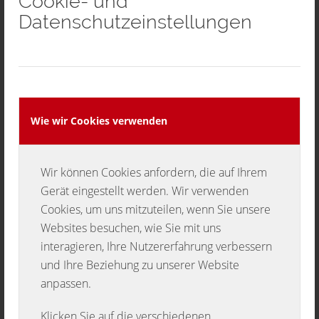
Cookie- und
Musketiere suchen Schlagzeuger!!
Datenschutzeinstellungen
Wir sind ein kleiner aber feiner Musikverein
und suchen einen netten, witzigen, vielleicht
auch etwas verrückten Schlagzeuger, der Lust
hat mit einer sehr sympathischen,
Wie wir Cookies verwenden
liebenswürdigen und jungen Truppe Musik zu
machen
.
Wir können Cookies anfordern, die auf Ihrem
Unser Probetag ist immer dienstags von 20:00
Gerät eingestellt werden. Wir verwenden
Cookies, um uns mitzuteilen, wenn Sie unsere
Uhr – 22:00 Uhr im Bürgersaal in
Websites besuchen, wie Sie mit uns
Oberschwandorf!
interagieren, Ihre Nutzererfahrung verbessern
und Ihre Beziehung zu unserer Website
Solltest du neben der Musik auch noch an
anpassen.
gemeinsamen Unternehmungen interessiert
sein, bist du bei uns goldrichtig!!
Klicken Sie auf die verschiedenen