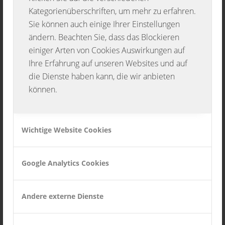
Kategorienüberschriften, um mehr zu erfahren.
Wenn du dich nun angesprochen fühlst, dann
Sie können auch einige Ihrer Einstellungen
ändern. Beachten Sie, dass das Blockieren
zögere nicht und melde dich bei uns. Du wirst
einiger Arten von Cookies Auswirkungen auf
es ganz bestimmt nicht bereuen!!
Ihre Erfahrung auf unseren Websites und auf
die Dienste haben kann, die wir anbieten
Die Musketiere freuen sich auf dich!!
können.
27. MÄRZ 2015
Wichtige Website Cookies
Eintrag teilen
Google Analytics Cookies
Andere externe Dienste