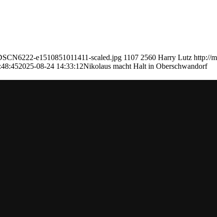
2/DSCN6222-e1510851011411-scaled.jpg
1107
2560
Harry Lutz
http://
:48:45
2025-08-24 14:33:12
Nikolaus macht Halt in Oberschwandorf