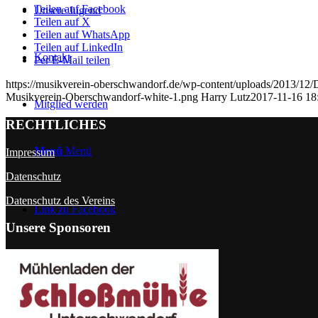
Teilen auf Facebook
Unsere Jugend
Teilen auf X
Teilen auf WhatsApp
Teilen auf LinkedIn
Kontakt
Per E-Mail teilen
https://musikverein-oberschwandorf.de/wp-content/uploads/2013/1
Musikverein-Oberschwandorf-white-1.png
Harry Lutz
2017-11-16 18
Mitglied werden
RECHTLICHES
Menü
Menü
Impressum
Datenschutz
Datenschutz des Vereins
Link zu Facebook
Unsere Sponsoren
Link zu Instagram