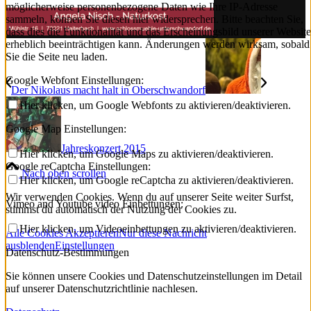
möglicherweise personenbezogene Daten wie Ihre IP-Adresse
sammeln, können Sie diesen hier widersprechen. Bitte beachten Sie,
dass dies die Funktionalität und das Erscheinungsbild unserer Website
erheblich beeinträchtigen kann. Änderungen werden wirksam, sobald
Sie die Seite neu laden.
Google Webfont Einstellungen:
Der Nikolaus macht halt in Oberschwandorf
Hier klicken, um Google Webfonts zu aktivieren/deaktivieren.
Google Map Einstellungen:
Jahreskonzert 2015
Hier klicken, um Google Maps zu aktivieren/deaktivieren.
Google reCaptcha Einstellungen:
Nach oben scrollen
Hier klicken, um Google reCaptcha zu aktivieren/deaktivieren.
Wir verwenden Cookies. Wenn du auf unserer Seite weiter Surfst,
Vimeo and Youtube video Einbettungen:
stimmst du automatisch der Nutzung der Cookies zu.
Hier klicken, um Videoeinbettungen zu aktivieren/deaktivieren.
Alle Cookies Akzeptieren
Nur diese Nachricht
ausblenden
Einstellungen
Datenschutz-Bestimmungen
Sie können unsere Cookies und Datenschutzeinstellungen im Detail
auf unserer Datenschutzrichtlinie nachlesen.