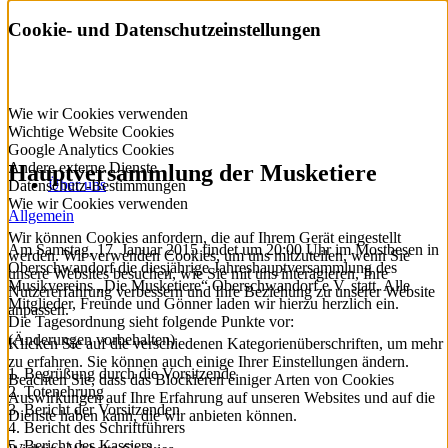
Cookie- und Datenschutzeinstellungen
Wie wir Cookies verwenden
Wichtige Website Cookies
Google Analytics Cookies
Andere externe Dienste
Hauptversammlung der Musketiere
Über uns
Datenschutz-Bestimmungen
Wie wir Cookies verwenden
Allgemein
Wir können Cookies anfordern, die auf Ihrem Gerät eingestellt
Am Samstag, 17. Januar 2015 findet um 20:00 Uhr im Mostbesen in
werden. Wir verwenden Cookies, um uns mitzuteilen, wenn Sie
Oberschwandorf die diesjährige Jahreshauptversammlung des
unsere Websites besuchen, wie Sie mit uns interagieren, Ihre
Musikvereins „Die Musketiere“ Oberschwandorf e.V. statt. Alle
Nutzererfahrung verbessern und Ihre Beziehung zu unserer Website
Mitglieder, Freunde und Gönner laden wir hierzu herzlich ein.
anpassen.
Die Tagesordnung sieht folgende Punkte vor:
(Änderungen vorbehalten)
Klicken Sie auf die verschiedenen Kategorienüberschriften, um mehr
zu erfahren. Sie können auch einige Ihrer Einstellungen ändern.
1. Begrüßung durch die Vorsitzende
Beachten Sie, dass das Blockieren einiger Arten von Cookies
2. Totenehrung
Auswirkungen auf Ihre Erfahrung auf unseren Websites und auf die
3. Bericht der Vorsitzenden
Dienste haben kann, die wir anbieten können.
4. Bericht des Schriftführers
5. Bericht des Kassiers