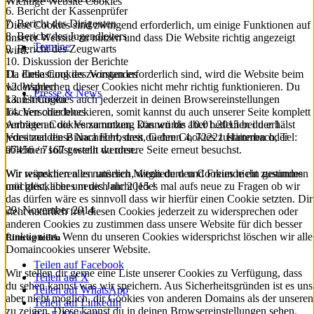
Wichtige Website Cookies
6. Bericht der Kassenprüfer
7. Bericht des Dirigenten
Diese Cookies sind zwingend erforderlich, um einige Funktionen auf
8. Bericht des Jugendleiters
unserer Website zu nutzen und dass Die Website richtig angezeigt
Termine
9. Bericht des Zeugwarts
wird.
10. Diskussion der Berichte
11. Entlastung des Vorstandes
Da diese Cookies zwingen erforderlich sind, wird die Website beim
12. Wahlen
widersprechen dieser Cookies nicht mehr richtig funktionieren. Du
Presse & News
13. Ehrungen
kannst Cookies auch jederzeit in deinen Browsereinstellungen
14. Verschiedenes
löschen oder blockieren, somit kannst du auch unserer Seite komplett
Anträge an die Versammlung können bis 10.01.2015 bei der 1.
verbieten Cookies zu nutzen. Das würde aber bedeuten du erhälst
Vorsitzenden Bianca Herbstreit, Gehren 4, 72221 Haiterbach, Tel:
jedes mal diese Nachricht, dass du den Cookies zustimmen oder
07456 / 7167 gestellt werden.
ablehnen sollst wenn du unsere Seite erneut besuchst.
Wir wünschen allen unseren Mitgliedern und Freunde ein gesundes
Wir respektieren es natürlich, wenn du den Cookies nicht zustimmen
und glückliches neues Jahr 2015 !
möchtest, aber um dich nicht jedes mal aufs neue zu Fragen ob wir
das dürfen wäre es sinnvoll dass wir hierfür einen Cookie setzten. Dir
29. November 2014
steht natürlich frei diesen Cookies jederzeit zu widersprechen oder
anderen Cookies zu zustimmen dass unsere Website für dich besser
funktioniert. Wenn du unseren Cookies widersprichst löschen wir alle
Eintrag teilen
Domaincookies unserer Website.
Teilen auf Facebook
Wir stellen dir gerne eine Liste unserer Cookies zu Verfügung, dass
Teilen auf X
du sehen kannst was wir speichern. Aus Sicherheitsgründen ist es uns
Teilen auf WhatsApp
aber nicht möglich, dir Cookies von anderen Domains als der unseren
Teilen auf LinkedIn
zu zeigen. Diese kannst du in deinen Browsereinstellungen sehen.