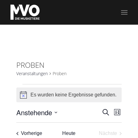
PROBEN
Veranstaltungen
Proben
Veranstaltungen
Es wurden keine Ergebnisse gefunden.
Hinweis
Veran
Veranst
Anstehende
Suche
Liste
Ansic
Datum
Suche
Navig
wählen.
und
Veranstaltungen
Vorherige
Heute
Nächste